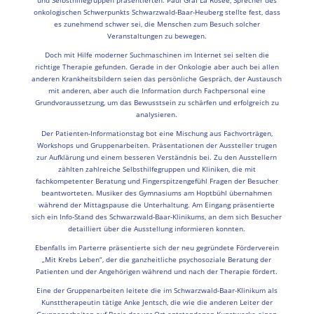
und Selbsthilfegruppen präsentierten. Paul Graf La Rosée, Sprecher des
onkologischen Schwerpunkts Schwarzwald-Baar-Heuberg stellte fest, dass
es zunehmend schwer sei, die Menschen zum Besuch solcher
Veranstaltungen zu bewegen.
Doch mit Hilfe moderner Suchmaschinen im Internet sei selten die
richtige Therapie gefunden. Gerade in der Onkologie aber auch bei allen
anderen Krankheitsbildern seien das persönliche Gespräch, der Austausch
mit anderen, aber auch die Information durch Fachpersonal eine
Grundvoraussetzung, um das Bewusstsein zu schärfen und erfolgreich zu
analysieren.
Der Patienten-Informationstag bot eine Mischung aus Fachvorträgen,
Workshops und Gruppenarbeiten. Präsentationen der Aussteller trugen
zur Aufklärung und einem besseren Verständnis bei. Zu den Ausstellern
zählten zahlreiche Selbsthilfegruppen und Kliniken, die mit
fachkompetenter Beratung und Fingerspitzengefühl Fragen der Besucher
beantworteten. Musiker des Gymnasiums am Hoptbühl übernahmen
während der Mittagspause die Unterhaltung. Am Eingang präsentierte
sich ein Info-Stand des Schwarzwald-Baar-Klinikums, an dem sich Besucher
detailliert über die Ausstellung informieren konnten.
Ebenfalls im Parterre präsentierte sich der neu gegründete Förderverein
„Mit Krebs Leben“, der die ganzheitliche psychosoziale Beratung der
Patienten und der Angehörigen während und nach der Therapie fördert.
Eine der Gruppenarbeiten leitete die im Schwarzwald-Baar-Klinikum als
Kunsttherapeutin tätige Anke Jentsch, die wie die anderen Leiter der