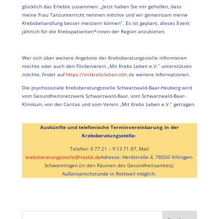
glücklich das Erlebte zusammen: „Jetzt haben Sie mir geholfen, dass
meine Frau Tanzunterricht nehmen möchte und wir gemeinsam meine
Krebsbehandlung besser meistern können“. Es ist geplant, dieses Event
jährlich für die Krebspatienten*innen der Region anzubieten.
Wer sich über weitere Angebote der Krebsberatungsstelle informieren
möchte oder auch den Förderverein „Mit Krebs Leben e.V.“ unterstützen
möchte, findet auf
https://mitkrebsleben-sbh.de
weitere Informationen.
Die psychosoziale Krebsberatungsstelle Schwarzwald-Baar-Heuberg wird
vom Gesundheitsnetzwerk Schwarzwald-Baar, vom Schwarzwald-Baar-
Klinikum, von der Caritas und vom Verein „Mit Krebs Leben e.V.“ getragen.
Auskünfte und telefonische Terminvereinbarung in der
Krebsberatungsstelle:
Telefon: 0 77 21 – 9 13 71 87, Mail
krebsberatungsstelle@lrasbk.de
Adresse: Herdstraße 4, 78050 Villingen-
Schwenningen (in den Räumen des Gesundheitsamtes);
Außensprechstunde in Rottweil möglich.