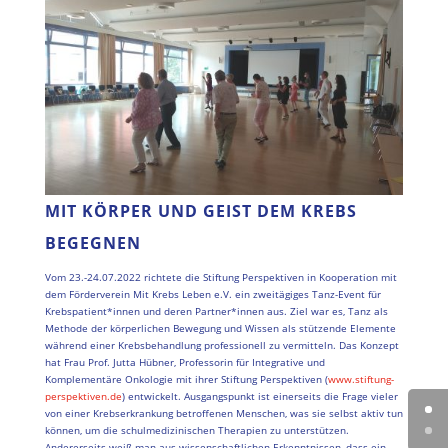
MIT KÖRPER UND GEIST DEM KREBS
BEGEGNEN
Vom 23.-24.07.2022 richtete die Stiftung Perspektiven in Kooperation mit
dem Förderverein Mit Krebs Leben e.V. ein zweitägiges Tanz-Event für
Krebspatient*innen und deren Partner*innen aus. Ziel war es, Tanz als
Methode der körperlichen Bewegung und Wissen als stützende Elemente
während einer Krebsbehandlung professionell zu vermitteln. Das Konzept
hat Frau Prof. Jutta Hübner, Professorin für Integrative und
Komplementäre Onkologie mit ihrer Stiftung Perspektiven (
www.stiftung-
perspektiven.de
) entwickelt. Ausgangspunkt ist einerseits die Frage vieler
von einer Krebserkrankung betroffenen Menschen, was sie selbst aktiv tun
können, um die schulmedizinischen Therapien zu unterstützen.
Andererseits weiß man aus wissenschaftlichen Erkenntnissen, dass ein