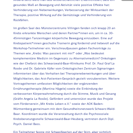
gesundes Maß an Bewegung und Aktivität viele positive Effekte hat:
Verhinderung von Nebenwirkungen, Verbesserung der Wirksamkeit der
Therapie, positive Wirkung auf die Gemütslage und Verhinderung von
Rückfällen.
Im großen Saal des Münsterzentrums Villingen fanden sich knapp 20 an
Krebs erkrankte Menschen und deren Partner*innen ein, um in ca. 30-
45minütigen Tanzeinlagen körperliche Bewegung einzuüben. Eine auf
Krebspatient*innen geschulte Trainerin ging fordernd und liebevoll auf die
Workshop-Teilnehmer ein. Verschnaufpausen gaben Fachvorträge zu
Themen wie „Krebs: Was passiert mit mir?“ oder „Was bedeutet
komplementäre Medizin im Gegensatz zu Alternativmedizin? Onkologen
wie der Chefarzt des Schwarzwald-Baar-Klinikums Prof. Dr. Paul Graf La
Rosée und Dr. Gabriele Käfer vom Onkologischen Zentrum Sigmaringen
informierten über das Verhalten bei Therapienebenwirkungen und über
Möglichkeiten, das Arzt-Patienten-Gespräch gezielt vorzubereiten. Weitere
Vortragsthemen umfassten Möglichkeiten der ergänzenden
Ernährungstherapie (Martina Hägele) sowie die Einbindung der
verbesserten Körperwahrnehmung durch die Stimme, Musik und Gesang
(Gräfin Angela La Rosée). Gefördert und unterstützt wurde das Projekt
vom Förderverein „Mit Krebs Leben e.V.“ sowie der AOK Baden-
Württemberg gemeinsam mit dem Gesundheitsnetzwerk Schwarz-Wald-
Baar. Koordiniert wurde die Veranstaltung durch die Psychosoziale
Krebsberatungsstelle Schwarzwald-Baar-Heuberg, vertreten durch Dipl.
Psych. Daniel Bass.
Ein Teilnehmer fasste mit Schweißperlen auf der Stirn, aber sichtlich