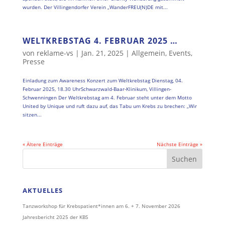
wurden. Der Villingendorfer Verein „WanderFREU(N)DE mit...
WELTKREBSTAG 4. FEBRUAR 2025 …
von
reklame-vs
|
Jan. 21, 2025
|
Allgemein
,
Events
,
Presse
Einladung zum Awareness Konzert zum Weltkrebstag Dienstag, 04.
Februar 2025, 18.30 UhrSchwarzwald-Baar-Klinikum, Villingen-
Schwenningen Der Weltkrebstag am 4. Februar steht unter dem Motto
United by Unique und ruft dazu auf, das Tabu um Krebs zu brechen: „Wir
sitzen...
« Ältere Einträge
Nächste Einträge »
AKTUELLES
Tanzworkshop für Krebspatient*innen am 6. + 7. November 2026
Jahresbericht 2025 der KBS