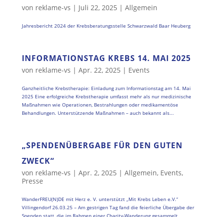
von
reklame-vs
|
Juli 22, 2025
|
Allgemein
Jahresbericht 2024 der Krebsberatungsstelle Schwarzwald Baar Heuberg
INFORMATIONSTAG KREBS 14. MAI 2025
von
reklame-vs
|
Apr. 22, 2025
|
Events
Ganzheitliche Krebstherapie: Einladung zum Informationstag am 14. Mai
2025 Eine erfolgreiche Krebstherapie umfasst mehr als nur medizinische
Maßnahmen wie Operationen, Bestrahlungen oder medikamentöse
Behandlungen. Unterstützende Maßnahmen – auch bekannt als...
„SPENDENÜBERGABE FÜR DEN GUTEN
ZWECK“
von
reklame-vs
|
Apr. 2, 2025
|
Allgemein
,
Events
,
Presse
WanderFREU(N)DE mit Herz e. V. unterstützt „Mit Krebs Leben e.V.“
Villingendorf 26.03.25 – Am gestrigen Tag fand die feierliche Übergabe der
Spenden statt, die im Rahmen einer Charity-Wanderung gesammelt